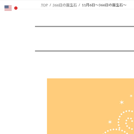
コ
ナ
TOP
366日の誕生石
11月6日〜366日の誕生石〜
ン
ビ
テ
ゲ
ン
ー
ツ
シ
へ
ョ
ス
ン
キ
に
ッ
移
プ
動