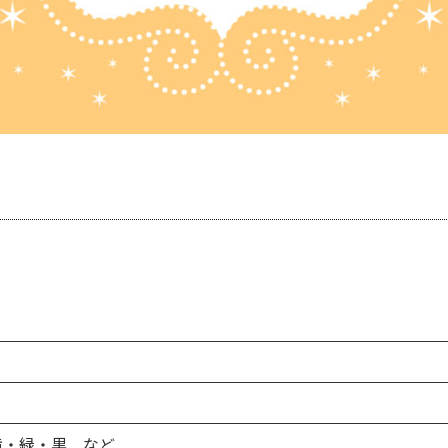
）
黄・緑・黒 など