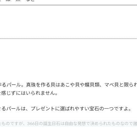
作るパール。真珠を作る貝はあこや貝や蝶貝類、マベ貝と限ら
を感じずにはいられません。
せるパールは、プレゼントに選ばれやすい宝石の一つですよ。
ものですが、366日の誕生日石は自由な発想で決められたものなので