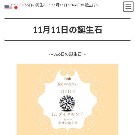
コ
ナ
TOP
366日の誕生石
11月11日〜366日の誕生石〜
ン
ビ
テ
ゲ
ン
ー
11月11日の誕生石
ツ
シ
へ
ョ
ス
ン
キ
に
ッ
移
〜366日の誕生石〜
プ
動