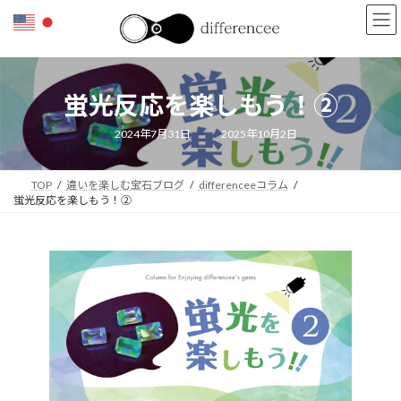
コ
ナ
ン
ビ
テ
ゲ
ン
ー
ツ
シ
蛍光反応を楽しもう！②
へ
ョ
ス
ン
キ
に
最
2024年7月31日
2025年10月2日
終
ッ
移
更
新
プ
動
日
TOP
違いを楽しむ宝石ブログ
differenceeコラム
時
:
蛍光反応を楽しもう！②