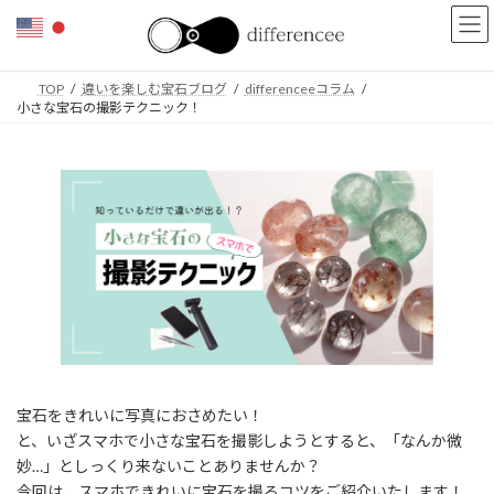
コ
ナ
ン
ビ
テ
ゲ
ン
ー
TOP
違いを楽しむ宝石ブログ
differenceeコラム
ツ
シ
小さな宝石の撮影テクニック！
へ
ョ
ス
ン
キ
に
ッ
移
プ
動
宝石をきれいに写真におさめたい！
と、いざスマホで小さな宝石を撮影しようとすると、「なんか微
妙…」としっくり来ないことありませんか？
今回は、スマホできれいに宝石を撮るコツをご紹介いたします！