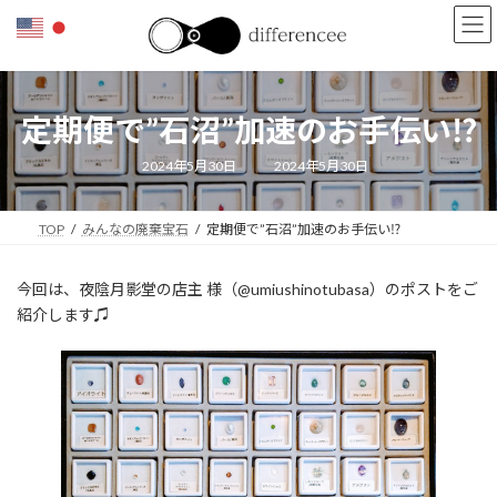
コ
ナ
ン
ビ
テ
ゲ
ン
ー
ツ
シ
定期便で”石沼”加速のお手伝い⁉
へ
ョ
ス
ン
キ
に
最
2024年5月30日
2024年5月30日
終
ッ
移
更
新
プ
動
日
TOP
みんなの廃棄宝石
定期便で”石沼”加速のお手伝い⁉
時
:
今回は、夜陰月影堂の店主 様（@umiushinotubasa）のポストをご
紹介します♫