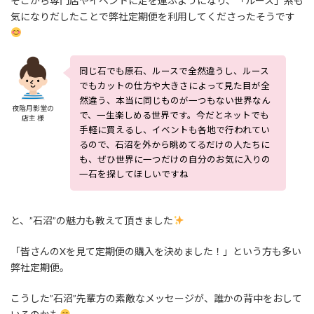
そこから専門店やイベントに足を運ぶようになり、「ルース」系も
気になりだしたことで弊社定期便を利用してくださったそうです
同じ石でも原石、ルースで全然違うし、ルース
でもカットの仕方や大きさによって見た目が全
然違う、本当に同じものが一つもない世界なん
夜陰月影堂の
で、一生楽しめる世界です。今だとネットでも
店主 様
手軽に買えるし、イベントも各地で行われてい
るので、石沼を外から眺めてるだけの人たちに
も、ぜひ世界に一つだけの自分のお気に入りの
一石を探してほしいですね
と、”石沼”の魅力も教えて頂きました
「皆さんのXを見て定期便の購入を決めました！」という方も多い
弊社定期便。
こうした”石沼”先輩方の素敵なメッセージが、誰かの背中をおして