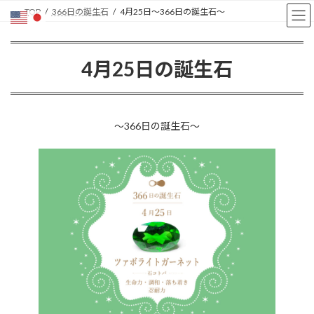
コ
ナ
TOP
366日の誕生石
4月25日〜366日の誕生石〜
ン
ビ
テ
ゲ
ン
ー
4月25日の誕生石
ツ
シ
へ
ョ
ス
ン
キ
に
ッ
移
〜366日の誕生石〜
プ
動