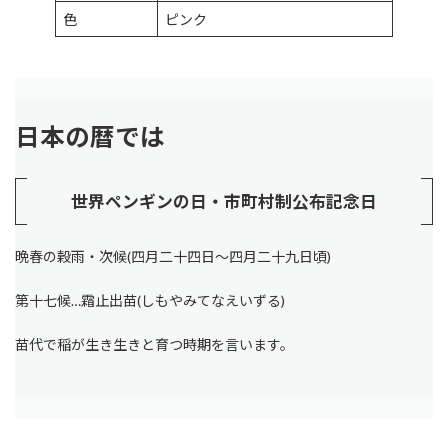
色
ピンク
日本の暦では
世界ペンギンの日・市町村制公布記念日
晩春の穀雨・次候(四月二十四日～四月二十九日頃)
第十七候…霜止出苗(しもやみてなえいずる)
苗代で稲が生き生きと育つ時期を言います。