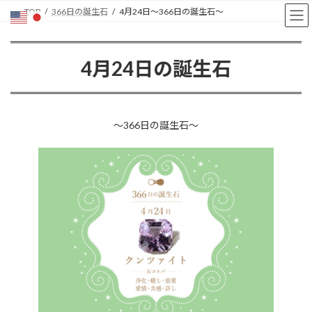
コ
ナ
TOP
366日の誕生石
4月24日〜366日の誕生石〜
ン
ビ
テ
ゲ
ン
ー
4月24日の誕生石
ツ
シ
へ
ョ
ス
ン
キ
に
ッ
移
〜366日の誕生石〜
プ
動