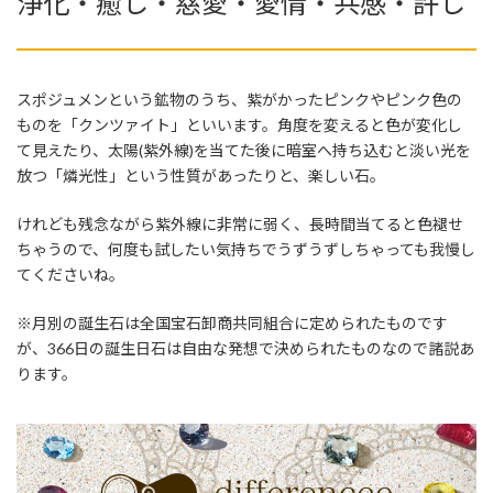
浄化・癒し・慈愛・愛情・共感・許し
スポジュメンという鉱物のうち、紫がかったピンクやピンク色の
ものを「クンツァイト」といいます。角度を変えると色が変化し
て見えたり、太陽(紫外線)を当てた後に暗室へ持ち込むと淡い光を
放つ「燐光性」という性質があったりと、楽しい石。
けれども残念ながら紫外線に非常に弱く、長時間当てると色褪せ
ちゃうので、何度も試したい気持ちでうずうずしちゃっても我慢し
てくださいね。
※月別の誕生石は全国宝石卸商共同組合に定められたものです
が、366日の誕生日石は自由な発想で決められたものなので諸説あ
ります。