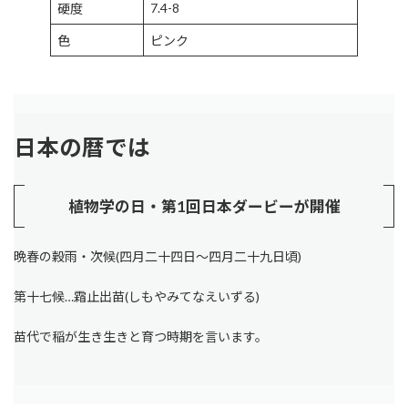
7.4-8
硬度
色
ピンク
日本の暦では
植物学の日・第1回日本ダービーが開催
晩春の穀雨・次候(四月二十四日～四月二十九日頃)
第十七候…霜止出苗(しもやみてなえいずる)
苗代で稲が生き生きと育つ時期を言います。