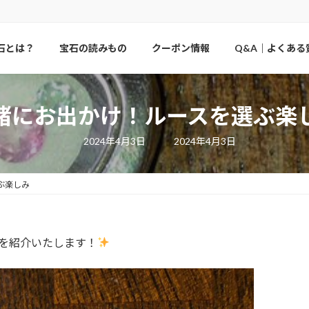
石とは？
宝石の読みもの
クーポン情報
Q&A｜よくある
緒にお出かけ！ルースを選ぶ楽
最
2024年4月3日
2024年4月3日
終
更
新
日
ぶ楽しみ
時
:
ストを紹介いたします！