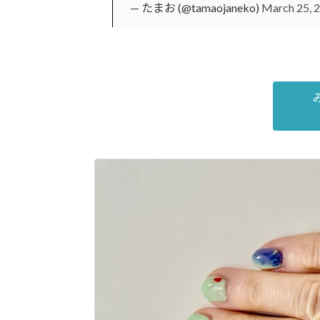
— たまお (@tamaojaneko)
March 25, 