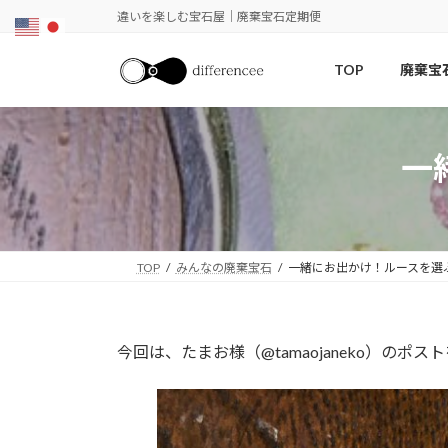
コ
ナ
違いを楽しむ宝石屋｜廃棄宝石定期便
ン
ビ
テ
ゲ
TOP
廃棄宝
ン
ー
ツ
シ
へ
ョ
ス
ン
一
キ
に
ッ
移
プ
動
TOP
みんなの廃棄宝石
一緒にお出かけ！ルースを選
今回は、たまお様（@tamaojaneko）のポ