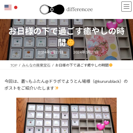
コ
ナ
ン
ビ
テ
ゲ
ン
ー
ツ
シ
お日様の下で過ごす癒やしの時
へ
ョ
ス
ン
間
キ
に
ッ
移
最
2024年3月27日
2024年3月27日
終
プ
動
更
新
TOP
みんなの廃棄宝石
お日様の下で過ごす癒やしの時間
日
時
:
今回は、蒼≒もふたん@ドラポでようとん場様（@kururublack）の
ポストをご紹介いたします