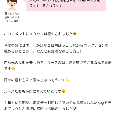
天気のいい日に日光浴をさせながらぼんやり見
てます。癒されてます
蒼≒もふたん
@ドラポでよ
うとん場様
このコメントにスタッフは癒やされました
時間を気にせず、ぽかぽかと日向ぼっこしながらコレクションを
眺めるひととき‥。なんと有意義な過ごし方…！
自然光の反射を楽しめて、ルースの輝く姿を堪能できるなんて素敵
です
日々の疲れも吹っ飛んじゃいそうです
ルースたちも絶対に喜んでいるはず
１年という期間、定期便を利用して頂いている蒼≒もふたん@ドラ
ポでようとん場様に感想もお聞きしました