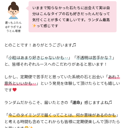
いままで知らなかった石たちに出会えて実は自
分はこんなタイプの石も好きだったんだなって
気付くことが多くて楽しいです。ランダム最高
蒼≒もふたん
って感じです
@ドラポでよ
うとん場様
とのことです！ありがとうございます♫
「
小粒はあまり好きじゃないかも‥
」「
不透明は苦手かな？
」
と、皆様それぞれルースへのこだわりがあると思います！
しかし、定期便で苦手だと思っていた系統の石と出会い「
あれ？
意外といいかも‥
」という発見を体験して頂けたらとても嬉しい
です
ランダムだからこそ、届いたときの
「運命」
感じますよね♫
「
今このタイミングで届くってことは、何か意味があるのかも
」
と考える時間も含めてこれからも皆様に定期便楽しんで頂けたら