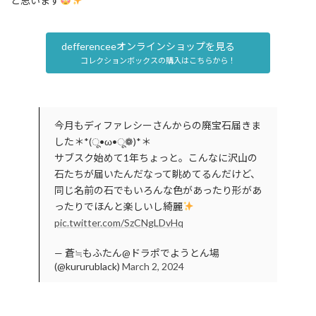
と思います
defferenceeオンラインショップを見る
コレクションボックスの購入はこちらから！
今月もディファレシーさんからの廃宝石届きま
した＊*(ू•ω•ू❁)*＊
サブスク始めて1年ちょっと。こんなに沢山の
石たちが届いたんだなって眺めてるんだけど、
同じ名前の石でもいろんな色があったり形があ
ったりでほんと楽しいし綺麗
pic.twitter.com/SzCNgLDvHq
— 蒼≒もふたん@ドラポでようとん場
(@kururublack)
March 2, 2024