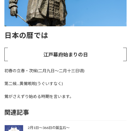
日本の暦では
江戸幕府始まりの日
初春の立春・次候(二月九日～二月十三日頃)
第二候…黄鶯晛晥(うぐいすなく)
鶯がさえずり始める時期を言います。
関連記事
2月1日〜366日の誕生石〜