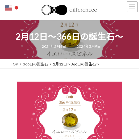
コ
ナ
ン
ビ
テ
ゲ
ン
ー
ツ
シ
2月12日〜366日の誕生石〜
へ
ョ
ス
ン
キ
に
最
2024年2月6日
2024年5月9日
終
ッ
移
更
新
プ
動
日
TOP
366日の誕生石
2月12日〜366日の誕生石〜
時
: