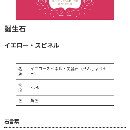
誕生石
イエロー・スピネル
名
イエロースピネル・尖晶石（せんしょうせ
称
き）
硬
7.5-8
度
色
黄色
石言葉