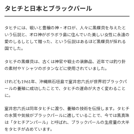
タヒチと日本とブラックパール
タヒチには、戦いと豊穣の神・オロが、人々に黒蝶貝を与えたと
いう伝説と、オロ神がボラボラ島に住んでいた美しい女性に永遠の
愛のしるしとして贈った、という伝説はあるほど黒蝶貝が採れる
国でした。
タヒチの黒蝶貝は、古くは神官や戦士の装飾品、近年では釣り針
の素材やＹシャツのボタンなどに使用されていました。
けれども1961年、沖縄県石垣島で室井忠六氏が世界初ブラックパ
ールの養殖に成功したことで、タヒチの運命が大きく変わること
に。
室井忠六氏は同年タヒチに渡り、養殖の技術を伝授します。タヒチ
の水質や気候がブラックパールに適していることで、今では黒真珠
は「タヒチアンパール」と呼ばれ、ブラックパールの生産量の大半
をタヒチが占めています。