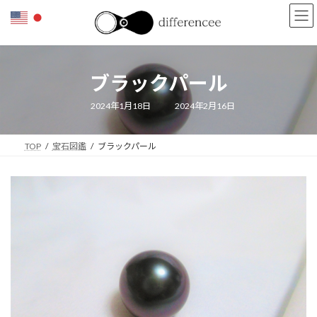
コ
ナ
ン
ビ
テ
ゲ
ン
ー
ツ
シ
ブラックパール
へ
ョ
ス
ン
キ
に
最
2024年1月18日
2024年2月16日
終
ッ
移
更
新
プ
動
日
TOP
宝石図鑑
ブラックパール
時
: