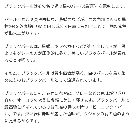
ブラックパールはその名の通り黒のパール(黒真珠)を意味します。
パールはあこや貝や白蝶貝、黒蝶貝などが、貝の内部に入った異
物(核)を外套膜(貝殻)と同じ成分で何層にも包むことで、艶の発色
が出来上がります。
ブラックパールは、黒蝶貝やマベガイなどが創り出しますが、黒
よりもグレーの方が圧倒的に多く、美しいブラックパールが表れ
ることは稀です。
その為、ブラックパールは希少価値が高く、白のパールを黒く染
めたものもブラックパールとして流通されています。
ブラックパールにも、表面に赤や緑、グレーなどの色味が混ざり
合い、オーロラのように複雑に美しく輝きます。ブラックパールで
最高級と呼ばれているのは孔雀の意味を持つ「ピーコック・パー
ル」です。深い緑に赤味が差した色味が、クジャクの羽の色のよう
に見えるからです。