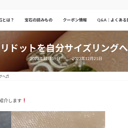
石とは？
宝石の読みもの
クーポン情報
Q&A｜よくある
ペリドットを自分サイズリングへ
最
2023年12月19日
2023年12月21日
終
更
新
日
グへ♫
時
:
を紹介します