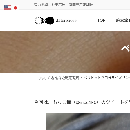
コ
ナ
違いを楽しむ宝石屋｜廃棄宝石定期便
ン
ビ
テ
ゲ
TOP
廃棄宝
ン
ー
ツ
シ
へ
ョ
ス
ン
キ
に
ッ
移
プ
動
TOP
みんなの廃棄宝石
ペリドットを自分サイズリン
今回は、もちこ様（@m0c1k0）のツイート