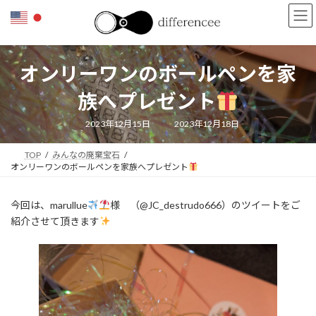
コ
ナ
ン
ビ
テ
ゲ
ン
ー
ツ
シ
オンリーワンのボールペンを家
へ
ョ
ス
ン
族へプレゼント
キ
に
ッ
移
最
2023年12月15日
2023年12月18日
終
プ
動
更
新
TOP
みんなの廃棄宝石
日
時
オンリーワンのボールペンを家族へプレゼント
:
今回は、marullue
様 （@JC_destrudo666）のツイートをご
紹介させて頂きます