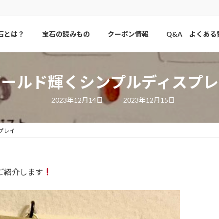
石とは？
宝石の読みもの
クーポン情報
Q&A｜よくある
ゴールド輝くシンプルディスプレ
最
2023年12月14日
2023年12月15日
終
更
新
日
プレイ
時
:
をご紹介します