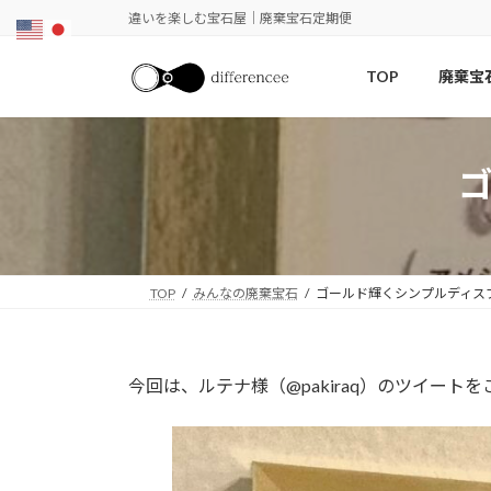
コ
ナ
違いを楽しむ宝石屋｜廃棄宝石定期便
ン
ビ
テ
ゲ
TOP
廃棄宝
ン
ー
ツ
シ
へ
ョ
ス
ン
キ
に
ッ
移
プ
動
TOP
みんなの廃棄宝石
ゴールド輝くシンプルディス
今回は、ルテナ様（@pakiraq）のツイート