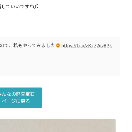
増していいですね♫
ので、私もやってみました
https://t.co/zKz72nv8Pk
みんなの廃棄宝石
ページに戻る