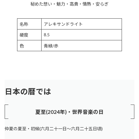
秘めた想い・魅力・高貴・情熱・安らぎ
名称
アレキサンドライト
8.5
硬度
色
青緑/赤
日本の暦では
夏至(2024年)・世界音楽の日
仲夏の夏至・初候(六月二十一日～六月二十五日頃)