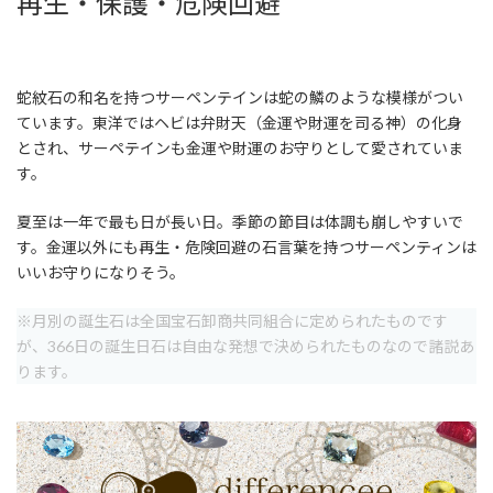
再生・保護・危険回避
蛇紋石の和名を持つサーペンテインは蛇の鱗のような模様がつい
ています。東洋ではヘビは弁財天（金運や財運を司る神）の化身
とされ、サーペテインも金運や財運のお守りとして愛されていま
す。
夏至は一年で最も日が長い日。季節の節目は体調も崩しやすいで
す。金運以外にも再生・危険回避の石言葉を持つサーペンティンは
いいお守りになりそう。
※月別の誕生石は全国宝石卸商共同組合に定められたものです
が、366日の誕生日石は自由な発想で決められたものなので諸説あ
ります。