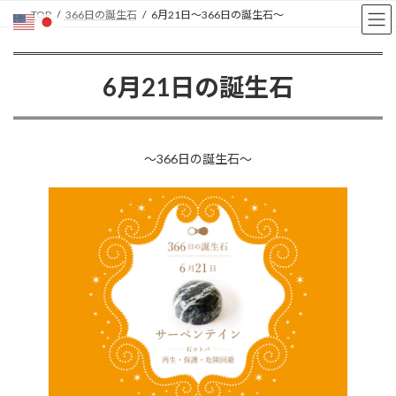
コ
ナ
TOP
366日の誕生石
6月21日〜366日の誕生石〜
ン
ビ
テ
ゲ
ン
ー
6月21日の誕生石
ツ
シ
へ
ョ
ス
ン
キ
に
ッ
移
〜366日の誕生石〜
プ
動