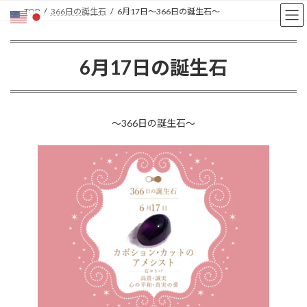
コ
ナ
TOP
366日の誕生石
6月17日〜366日の誕生石〜
ン
ビ
テ
ゲ
ン
ー
6月17日の誕生石
ツ
シ
へ
ョ
ス
ン
キ
に
ッ
移
〜366日の誕生石〜
プ
動