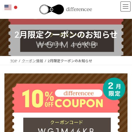
コ
ナ
ン
ビ
テ
ゲ
ン
ー
ツ
シ
2月限定クーポンのお知らせ
へ
ョ
ス
ン
キ
に
最
2024年1月25日
2024年1月23日
終
ッ
移
更
新
プ
動
日
TOP
クーポン情報
2月限定クーポンのお知らせ
時
: